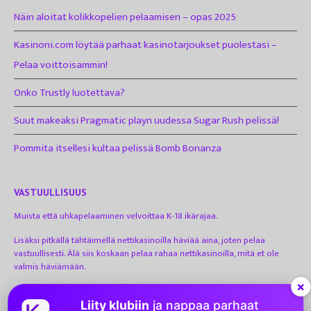
Näin aloitat kolikkopelien pelaamisen – opas 2025
Kasinoni.com löytää parhaat kasinotarjoukset puolestasi –
Pelaa voittoisammin!
Onko Trustly luotettava?
Suut makeaksi Pragmatic playn uudessa Sugar Rush pelissä!
Pommita itsellesi kultaa pelissä Bomb Bonanza
VASTUULLISUUS
Muista että uhkapelaaminen velvoittaa K-18 ikärajaa.
Lisäksi pitkällä tähtäimellä nettikasinoilla häviää aina, joten pelaa
vastuullisesti. Älä siis koskaan pelaa rahaa nettikasinoilla, mitä et ole
valmis häviämään.
×
Jos epäilet että sinulla tai läheiselläsi on uhkapeliongelma ota yhteyttä
Peluuriin
tai soita 0800 100 101.
Liity klubiin
ja nappaa parhaat