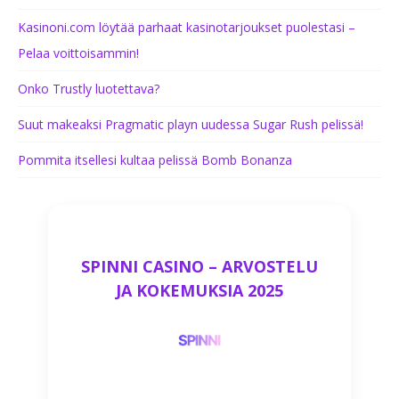
Kasinoni.com löytää parhaat kasinotarjoukset puolestasi –
Pelaa voittoisammin!
Onko Trustly luotettava?
Suut makeaksi Pragmatic playn uudessa Sugar Rush pelissä!
Pommita itsellesi kultaa pelissä Bomb Bonanza
SPINNI CASINO – ARVOSTELU
JA KOKEMUKSIA 2025