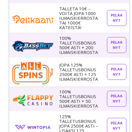
TALLETA 10€ –
VOITA JOPA 1000
PELAA
ILMAISKIERROSTA
NYT
TAI 1000€
KÄTEISTÄ!
100%
TALLETUSBONUS
PELAA
500€ ASTI + 200
NYT
ILMAISKIERROSTA
JOPA 125%
TALLETUSBONUS
PELAA
2500€ ASTI + 125
NYT
ILMAISKIERROSTA
100%
TALLETUSBONUS
PELAA
500€ ASTI + 50
NYT
ILMAISKIERROSTA
125%
TALLETUSBONUS
PELAA
JOPA 2500€ ASTI –
NYT
LISÄKSI 125