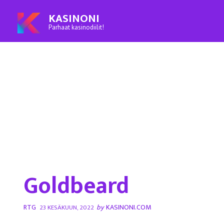
KASINONI
Parhaat kasinodiilit!
Goldbeard
RTG
by
KASINONI.COM
23 KESÄKUUN, 2022