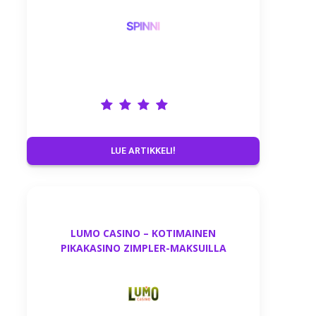
LUE ARTIKKELI!
LUMO CASINO – KOTIMAINEN
PIKAKASINO ZIMPLER-MAKSUILLA