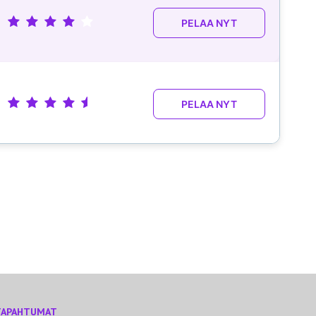
PELAA NYT
PELAA NYT
TAPAHTUMAT