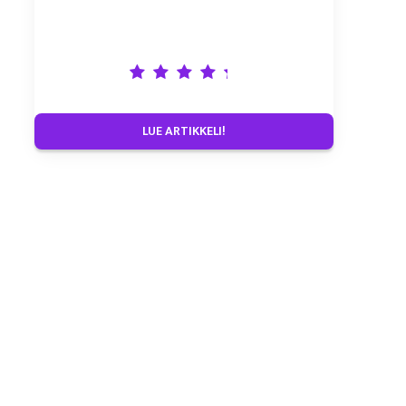
LUE ARTIKKELI!