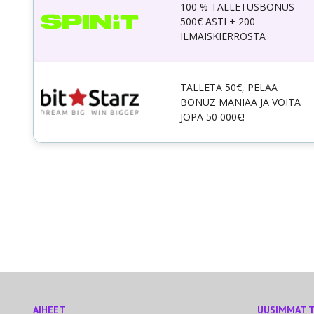
100 % TALLETUSBONUS
500€ ASTI + 200
ILMAISKIERROSTA
TALLETA 50€, PELAA
BONUZ MANIAA JA VOITA
JOPA 50 000€!
AIHEET
UUSIMMAT 