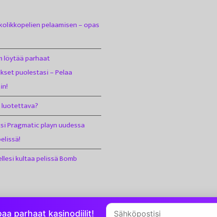
 kolikkopelien pelaamisen – opas
m löytää parhaat
kset puolestasi – Pelaa
in!
 luotettava?
si Pragmatic playn uudessa
elissä!
llesi kultaa pelissä Bomb
aa parhaat kasinodiilit!