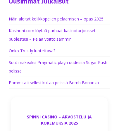
Uusimmat Julkaisut
Näin aloitat kolikkopelien pelaamisen – opas 2025
Kasinoni.com löytää parhaat kasinotarjoukset
puolestasi – Pelaa voittoisammin!
Onko Trustly luotettava?
Suut makeaksi Pragmatic playn uudessa Sugar Rush
pelissä!
Pommita itsellesi kultaa pelissä Bomb Bonanza
SPINNI CASINO – ARVOSTELU JA
KOKEMUKSIA 2025