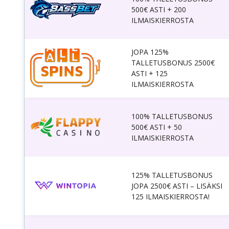
500€ ASTI + 200
ILMAISKIERROSTA
JOPA 125%
TALLETUSBONUS 2500€
ASTI + 125
ILMAISKIERROSTA
100% TALLETUSBONUS
500€ ASTI + 50
ILMAISKIERROSTA
125% TALLETUSBONUS
JOPA 2500€ ASTI – LISÄKSI
125 ILMAISKIERROSTA!