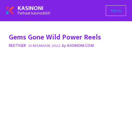
KASINONI
Menu
Parhaat kasinodiilit!
Gems Gone Wild Power Reels
REDTIGER
by
KASINONI.COM
23 KESÄKUUN, 2022