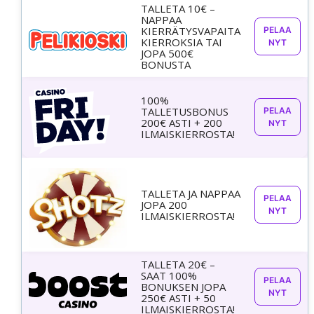
TALLETA 10€ –
NAPPAA
KIERRÄTYSVAPAITA
PELAA
KIERROKSIA TAI
NYT
JOPA 500€
BONUSTA
100%
TALLETUSBONUS
PELAA
200€ ASTI + 200
NYT
ILMAISKIERROSTA!
TALLETA JA NAPPAA
PELAA
JOPA 200
NYT
ILMAISKIERROSTA!
TALLETA 20€ –
SAAT 100%
PELAA
BONUKSEN JOPA
NYT
250€ ASTI + 50
ILMAISKIERROSTA!