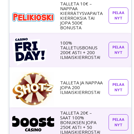
TALLETA 10€ –
NAPPAA
KIERRÄTYSVAPAITA
PELAA
KIERROKSIA TAI
NYT
JOPA 500€
BONUSTA
100%
TALLETUSBONUS
PELAA
200€ ASTI + 200
NYT
ILMAISKIERROSTA!
TALLETA JA NAPPAA
PELAA
JOPA 200
NYT
ILMAISKIERROSTA!
TALLETA 20€ –
SAAT 100%
PELAA
BONUKSEN JOPA
NYT
250€ ASTI + 50
ILMAISKIERROSTA!