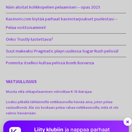
Näin aloitat kolikkopelien pelaamisen – opas 2025
Kasinoni.com löytää parhaat kasinotarjoukset puolestasi –
Pelaa voittoisammin!
Onko Trustly luotettava?
Suut makeaksi Pragmatic playn uudessa Sugar Rush pelissä!
Pommita itsellesi kultaa pelissä Bomb Bonanza
VASTUULLISUUS
Muista että uhkapelaaminen velvoittaa K-18 ikärajaa.
Lisäksi pitkällä tähtäimellä nettikasinoilla häviää aina, joten pelaa
vastuullisesti. Älä siis koskaan pelaa rahaa nettikasinoilla, mitä et ole
valmis häviämään.
×
Jos epäilet että sinulla tai läheiselläsi on uhkapeliongelma ota yhteyttä
Peluuriin
tai soita 0800 100 101.
Liity klubiin
ja nappaa parhaat