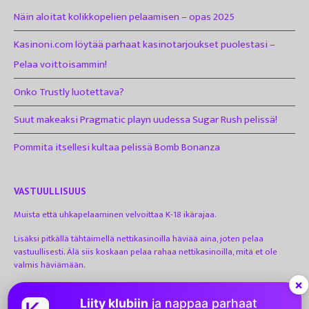
Näin aloitat kolikkopelien pelaamisen – opas 2025
Kasinoni.com löytää parhaat kasinotarjoukset puolestasi –
Pelaa voittoisammin!
Onko Trustly luotettava?
Suut makeaksi Pragmatic playn uudessa Sugar Rush pelissä!
Pommita itsellesi kultaa pelissä Bomb Bonanza
VASTUULLISUUS
Muista että uhkapelaaminen velvoittaa K-18 ikärajaa.
Lisäksi pitkällä tähtäimellä nettikasinoilla häviää aina, joten pelaa
vastuullisesti. Älä siis koskaan pelaa rahaa nettikasinoilla, mitä et ole
valmis häviämään.
×
Jos epäilet että sinulla tai läheiselläsi on uhkapeliongelma ota yhteyttä
Peluuriin
tai soita 0800 100 101.
Liity klubiin
ja nappaa parhaat