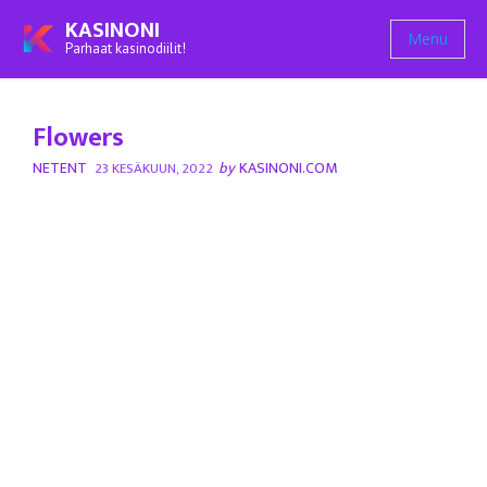
KASINONI
Menu
Parhaat kasinodiilit!
Flowers
NETENT
by
KASINONI.COM
23 KESÄKUUN, 2022