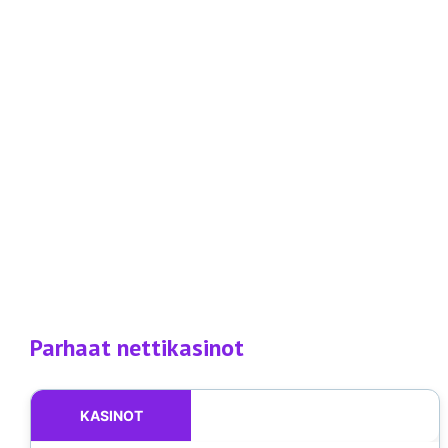
Parhaat nettikasinot
KASINOT