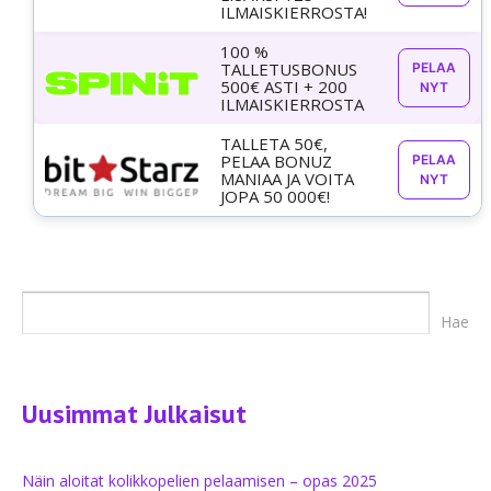
ILMAISKIERROSTA!
100 %
TALLETUSBONUS
PELAA
500€ ASTI + 200
NYT
ILMAISKIERROSTA
TALLETA 50€,
PELAA BONUZ
PELAA
MANIAA JA VOITA
NYT
JOPA 50 000€!
Etsi
Hae
Uusimmat Julkaisut
Näin aloitat kolikkopelien pelaamisen – opas 2025