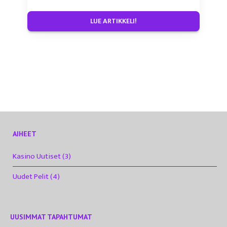
LUE ARTIKKELI!
AIHEET
Kasino Uutiset
(3)
Uudet Pelit
(4)
UUSIMMAT TAPAHTUMAT