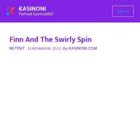
KASINONI
Menu
Parhaat kasinodiilit!
Finn And The Swirly Spin
NETENT
by
KASINONI.COM
23 KESÄKUUN, 2022