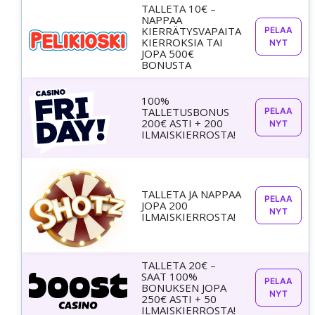
TALLETA 10€ –
NAPPAA
KIERRÄTYSVAPAITA
PELAA
KIERROKSIA TAI
NYT
JOPA 500€
BONUSTA
100%
TALLETUSBONUS
PELAA
200€ ASTI + 200
NYT
ILMAISKIERROSTA!
TALLETA JA NAPPAA
PELAA
JOPA 200
NYT
ILMAISKIERROSTA!
TALLETA 20€ –
SAAT 100%
PELAA
BONUKSEN JOPA
NYT
250€ ASTI + 50
ILMAISKIERROSTA!