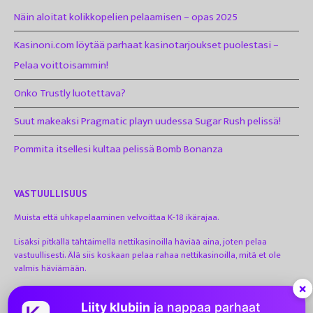
Näin aloitat kolikkopelien pelaamisen – opas 2025
Kasinoni.com löytää parhaat kasinotarjoukset puolestasi –
Pelaa voittoisammin!
Onko Trustly luotettava?
Suut makeaksi Pragmatic playn uudessa Sugar Rush pelissä!
Pommita itsellesi kultaa pelissä Bomb Bonanza
VASTUULLISUUS
Muista että uhkapelaaminen velvoittaa K-18 ikärajaa.
Lisäksi pitkällä tähtäimellä nettikasinoilla häviää aina, joten pelaa
vastuullisesti. Älä siis koskaan pelaa rahaa nettikasinoilla, mitä et ole
valmis häviämään.
×
Jos epäilet että sinulla tai läheiselläsi on uhkapeliongelma ota yhteyttä
Peluuriin
tai soita 0800 100 101.
Liity klubiin
ja nappaa parhaat