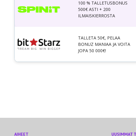
100 % TALLETUSBONUS
500€ ASTI + 200
ILMAISKIERROSTA
TALLETA 50€, PELAA
BONUZ MANIAA JA VOITA
JOPA 50 000€!
AIHEET
UUSIMMAT 