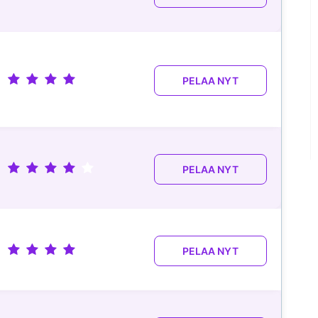
PELAA NYT
PELAA NYT
PELAA NYT