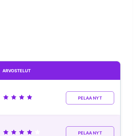
ARVOSTELUT
PELAA NYT
PELAA NYT