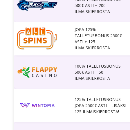
500€ ASTI + 200
ILMAISKIERROSTA
JOPA 125%
TALLETUSBONUS 2500€
ASTI + 125
ILMAISKIERROSTA
100% TALLETUSBONUS
500€ ASTI + 50
ILMAISKIERROSTA
125% TALLETUSBONUS
JOPA 2500€ ASTI – LISÄKSI
125 ILMAISKIERROSTA!