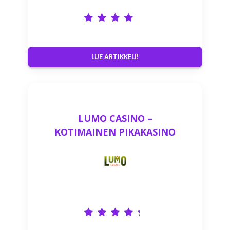
LUE ARTIKKELI!
LUMO CASINO –
KOTIMAINEN PIKAKASINO
ZIMPLER-MAKSUILLA