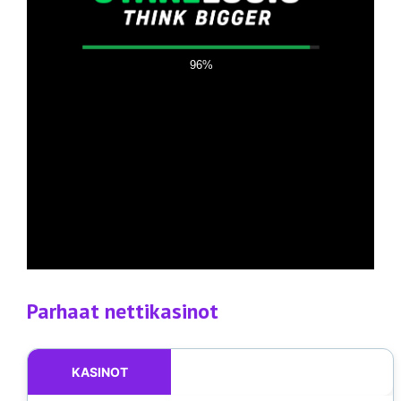
Parhaat nettikasinot
KASINOT