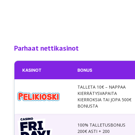
Parhaat nettikasinot
KASINOT
BONUS
TALLETA 10€ – NAPPAA
KIERRÄTYSVAPAITA
KIERROKSIA TAI JOPA 500€
BONUSTA
100% TALLETUSBONUS
200€ ASTI + 200