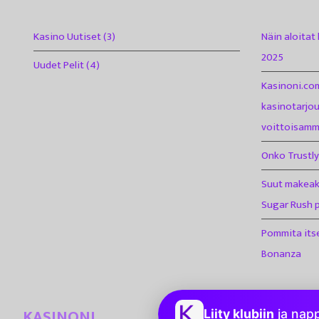
Kasino Uutiset
(3)
Näin aloitat
2025
Uudet Pelit
(4)
Kasinoni.co
kasinotarjou
voittoisamm
Onko Trustly
Suut makeak
Sugar Rush p
Pommita itse
Bonanza
KASINONI
Liity klubiin
ja napp