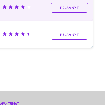
PELAA NYT
PELAA NYT
TAPAHTUMAT