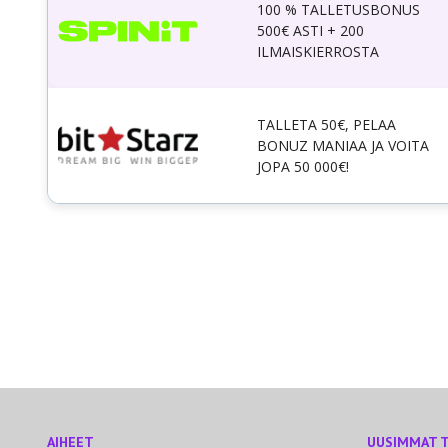
100 % TALLETUSBONUS
500€ ASTI + 200
ILMAISKIERROSTA
TALLETA 50€, PELAA
BONUZ MANIAA JA VOITA
JOPA 50 000€!
AIHEET
UUSIMMAT 