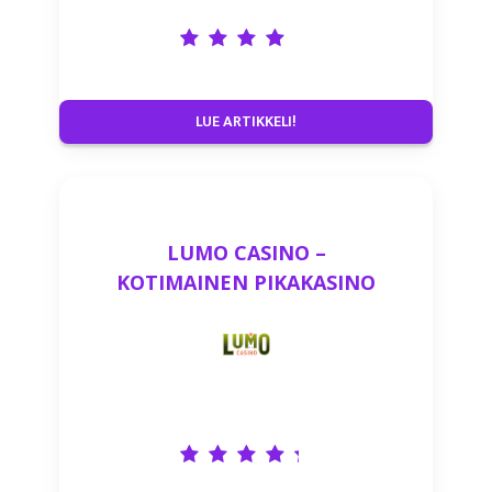
LUE ARTIKKELI!
LUMO CASINO –
KOTIMAINEN PIKAKASINO
ZIMPLER-MAKSUILLA