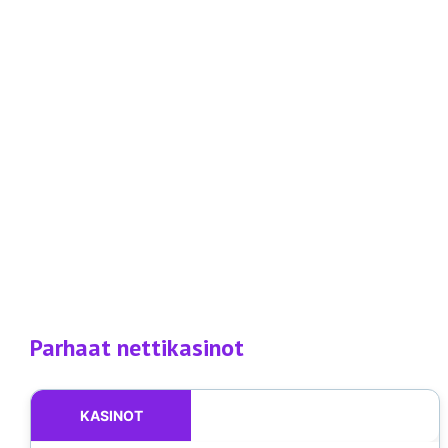
Parhaat nettikasinot
KASINOT