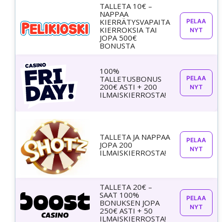
TALLETA 10€ –
NAPPAA
KIERRÄTYSVAPAITA
PELAA
KIERROKSIA TAI
NYT
JOPA 500€
BONUSTA
100%
TALLETUSBONUS
PELAA
200€ ASTI + 200
NYT
ILMAISKIERROSTA!
TALLETA JA NAPPAA
PELAA
JOPA 200
NYT
ILMAISKIERROSTA!
TALLETA 20€ –
SAAT 100%
PELAA
BONUKSEN JOPA
NYT
250€ ASTI + 50
ILMAISKIERROSTA!