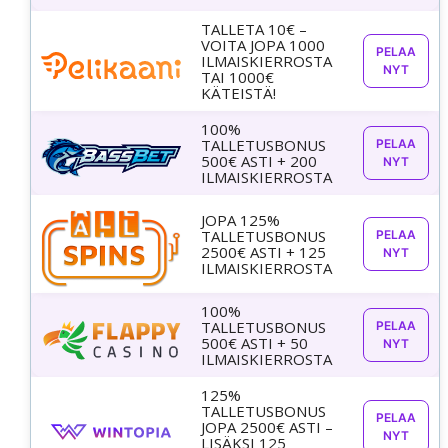
TALLETA 10€ –
VOITA JOPA 1000
PELAA
ILMAISKIERROSTA
NYT
TAI 1000€
KÄTEISTÄ!
100%
TALLETUSBONUS
PELAA
500€ ASTI + 200
NYT
ILMAISKIERROSTA
JOPA 125%
TALLETUSBONUS
PELAA
2500€ ASTI + 125
NYT
ILMAISKIERROSTA
100%
TALLETUSBONUS
PELAA
500€ ASTI + 50
NYT
ILMAISKIERROSTA
125%
TALLETUSBONUS
PELAA
JOPA 2500€ ASTI –
NYT
LISÄKSI 125