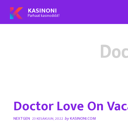
KASINONI
Parhaat kasinodiilit!
Doc
Doctor Love On Vac
NEXTGEN
by
KASINONI.COM
23 KESÄKUUN, 2022