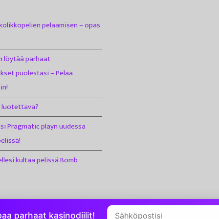
 kolikkopelien pelaamisen – opas
m löytää parhaat
kset puolestasi – Pelaa
in!
 luotettava?
si Pragmatic playn uudessa
elissä!
llesi kultaa pelissä Bomb
aa parhaat kasinodiilit!