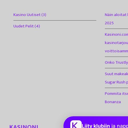
Kasino Uutiset
(3)
Näin aloitat
2025
Uudet Pelit
(4)
Kasinoni.co
kasinotarjou
voittoisamm
Onko Trustly
Suut makeak
Sugar Rush p
Pommita itse
Bonanza
KASINONI
Liity klubiin
ja napp