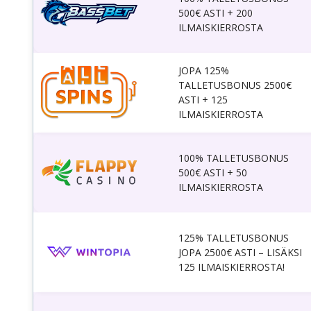
500€ ASTI + 200
ILMAISKIERROSTA
JOPA 125%
TALLETUSBONUS 2500€
ASTI + 125
ILMAISKIERROSTA
100% TALLETUSBONUS
500€ ASTI + 50
ILMAISKIERROSTA
125% TALLETUSBONUS
JOPA 2500€ ASTI – LISÄKSI
125 ILMAISKIERROSTA!