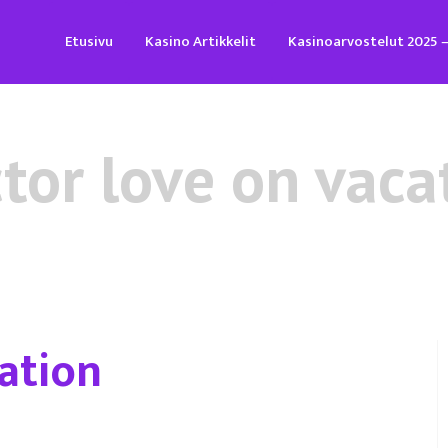
Etusivu
Kasino Artikkelit
Kasinoarvostelut 2025 –
tor love on vaca
ation