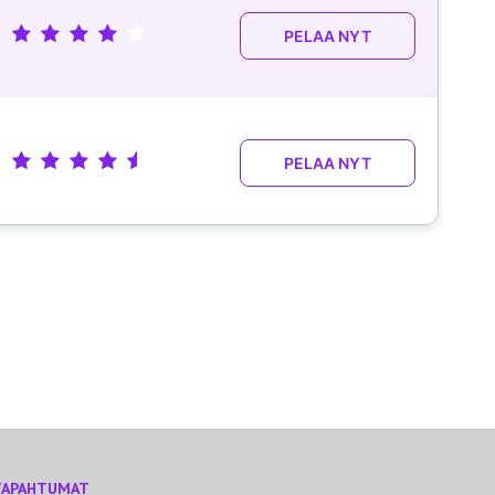
PELAA NYT
PELAA NYT
TAPAHTUMAT