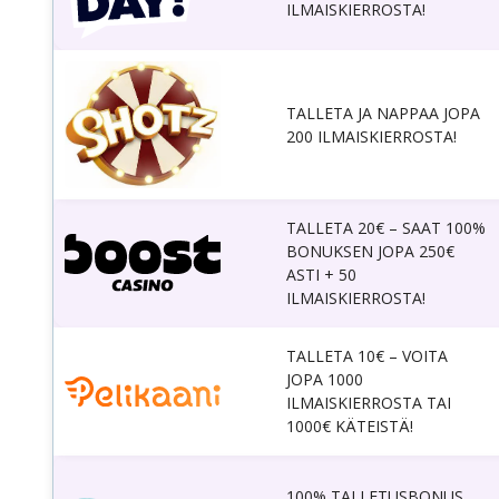
ILMAISKIERROSTA!
TALLETA JA NAPPAA JOPA
200 ILMAISKIERROSTA!
TALLETA 20€ – SAAT 100%
BONUKSEN JOPA 250€
ASTI + 50
ILMAISKIERROSTA!
TALLETA 10€ – VOITA
JOPA 1000
ILMAISKIERROSTA TAI
1000€ KÄTEISTÄ!
100% TALLETUSBONUS