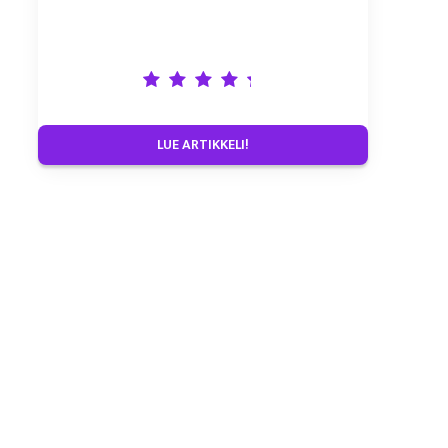
LUE ARTIKKELI!