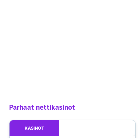
Parhaat nettikasinot
KASINOT