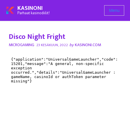
KASINONI
Menu
Parhaat kasinodiilit!
Disco Night Fright
MICROGAMING
by
KASINONI.COM
23 KESÄKUUN, 2022