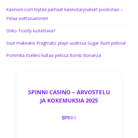
Kasinoni.com löytää parhaat kasinotarjoukset puolestasi –
Pelaa voittoisammin!
Onko Trustly luotettava?
Suut makeaksi Pragmatic playn uudessa Sugar Rush pelissä!
Pommita itsellesi kultaa pelissä Bomb Bonanza
SPINNI CASINO – ARVOSTELU
JA KOKEMUKSIA 2025