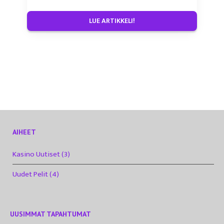
LUE ARTIKKELI!
AIHEET
Kasino Uutiset
(3)
Uudet Pelit
(4)
UUSIMMAT TAPAHTUMAT