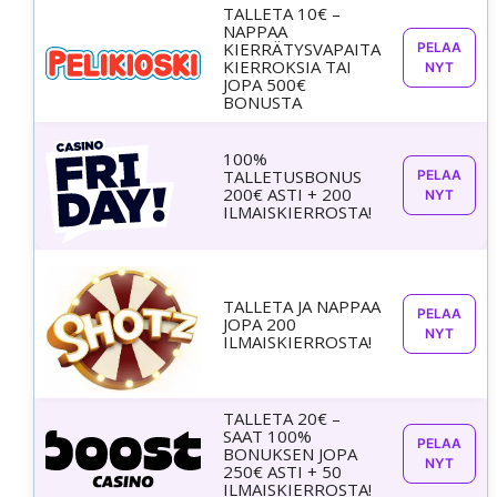
TALLETA 10€ –
NAPPAA
KIERRÄTYSVAPAITA
PELAA
KIERROKSIA TAI
NYT
JOPA 500€
BONUSTA
100%
TALLETUSBONUS
PELAA
200€ ASTI + 200
NYT
ILMAISKIERROSTA!
TALLETA JA NAPPAA
PELAA
JOPA 200
NYT
ILMAISKIERROSTA!
TALLETA 20€ –
SAAT 100%
PELAA
BONUKSEN JOPA
NYT
250€ ASTI + 50
ILMAISKIERROSTA!