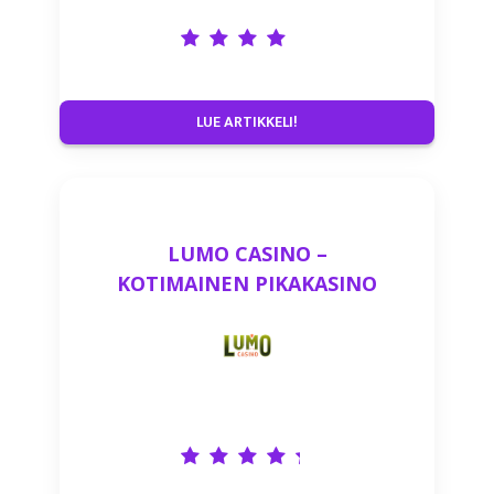
LUE ARTIKKELI!
LUMO CASINO –
KOTIMAINEN PIKAKASINO
ZIMPLER-MAKSUILLA