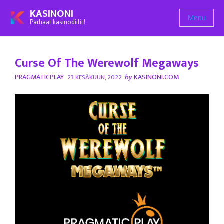
KASINONI
Menu
Parhaat kasinodiilit!
Curse Of The Werewolf Megaways
PRAGMATICPLAY
by
KASINONI.COM
23 KESÄKUUN, 2022