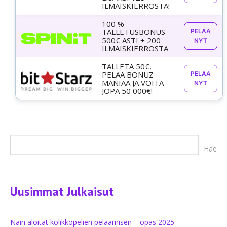
ILMAISKIERROSTA!
100 %
TALLETUSBONUS
PELAA
500€ ASTI + 200
NYT
ILMAISKIERROSTA
TALLETA 50€,
PELAA BONUZ
PELAA
MANIAA JA VOITA
NYT
JOPA 50 000€!
Etsi
Hae
Uusimmat Julkaisut
Näin aloitat kolikkopelien pelaamisen – opas 2025