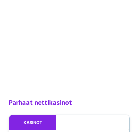
Parhaat nettikasinot
KASINOT