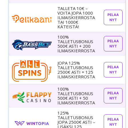
TALLETA 10€ –
VOITA JOPA 1000
PELAA
ILMAISKIERROSTA
NYT
TAI 1000€
KÄTEISTÄ!
100%
TALLETUSBONUS
PELAA
500€ ASTI + 200
NYT
ILMAISKIERROSTA
JOPA 125%
TALLETUSBONUS
PELAA
2500€ ASTI + 125
NYT
ILMAISKIERROSTA
100%
TALLETUSBONUS
PELAA
500€ ASTI + 50
NYT
ILMAISKIERROSTA
125%
TALLETUSBONUS
PELAA
JOPA 2500€ ASTI –
NYT
LISÄKSI 125