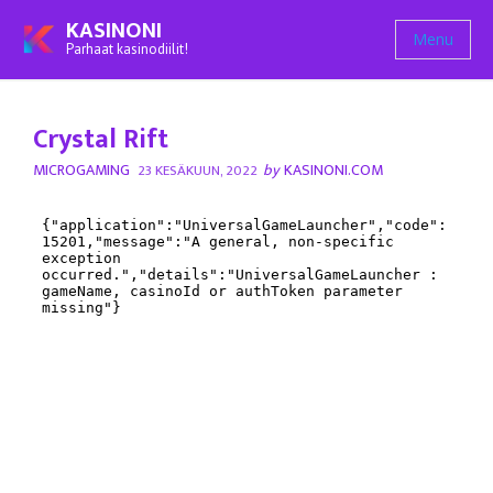
KASINONI
Menu
Parhaat kasinodiilit!
Crystal Rift
MICROGAMING
by
KASINONI.COM
23 KESÄKUUN, 2022