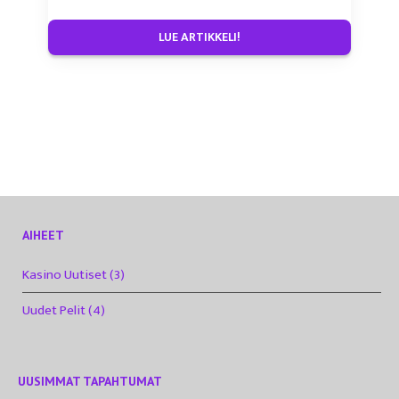
LUE ARTIKKELI!
AIHEET
Kasino Uutiset
(3)
Uudet Pelit
(4)
UUSIMMAT TAPAHTUMAT