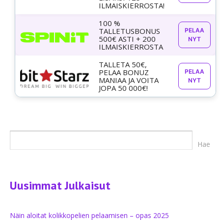
ILMAISKIERROSTA!
100 %
TALLETUSBONUS
PELAA
500€ ASTI + 200
NYT
ILMAISKIERROSTA
TALLETA 50€,
PELAA BONUZ
PELAA
MANIAA JA VOITA
NYT
JOPA 50 000€!
Etsi
Hae
Uusimmat Julkaisut
Näin aloitat kolikkopelien pelaamisen – opas 2025