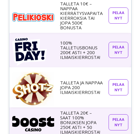
TALLETA 10€ –
NAPPAA
KIERRÄTYSVAPAITA
PELAA
KIERROKSIA TAI
NYT
JOPA 500€
BONUSTA
100%
TALLETUSBONUS
PELAA
200€ ASTI + 200
NYT
ILMAISKIERROSTA!
TALLETA JA NAPPAA
PELAA
JOPA 200
NYT
ILMAISKIERROSTA!
TALLETA 20€ –
SAAT 100%
PELAA
BONUKSEN JOPA
NYT
250€ ASTI + 50
ILMAISKIERROSTA!