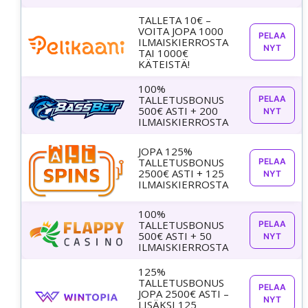
TALLETA 10€ –
VOITA JOPA 1000
PELAA
ILMAISKIERROSTA
NYT
TAI 1000€
KÄTEISTÄ!
100%
TALLETUSBONUS
PELAA
500€ ASTI + 200
NYT
ILMAISKIERROSTA
JOPA 125%
TALLETUSBONUS
PELAA
2500€ ASTI + 125
NYT
ILMAISKIERROSTA
100%
TALLETUSBONUS
PELAA
500€ ASTI + 50
NYT
ILMAISKIERROSTA
125%
TALLETUSBONUS
PELAA
JOPA 2500€ ASTI –
NYT
LISÄKSI 125