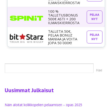
ILMAISKIERROSTA!
100 %
TALLETUSBONUS
PELAA
500€ ASTI + 200
NYT
ILMAISKIERROSTA
TALLETA 50€,
PELAA BONUZ
PELAA
MANIAA JA VOITA
NYT
JOPA 50 000€!
Etsi
Hae
Uusimmat Julkaisut
Näin aloitat kolikkopelien pelaamisen – opas 2025