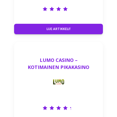
LUE ARTIKKELI!
LUMO CASINO –
KOTIMAINEN PIKAKASINO
ZIMPLER-MAKSUILLA