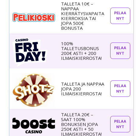
TALLETA 10€ –
NAPPAA
KIERRÄTYSVAPAITA
PELAA
KIERROKSIA TAI
NYT
JOPA 500€
BONUSTA
100%
TALLETUSBONUS
PELAA
200€ ASTI + 200
NYT
ILMAISKIERROSTA!
TALLETA JA NAPPAA
PELAA
JOPA 200
NYT
ILMAISKIERROSTA!
TALLETA 20€ –
SAAT 100%
PELAA
BONUKSEN JOPA
NYT
250€ ASTI + 50
ILMAISKIERROSTA!