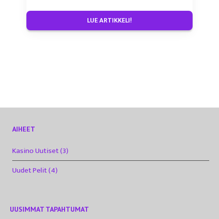
LUE ARTIKKELI!
AIHEET
Kasino Uutiset
(3)
Uudet Pelit
(4)
UUSIMMAT TAPAHTUMAT