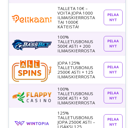
TALLETA 10€ –
VOITA JOPA 1000
PELAA
ILMAISKIERROSTA
NYT
TAI 1000€
KÄTEISTÄ!
100%
TALLETUSBONUS
PELAA
500€ ASTI + 200
NYT
ILMAISKIERROSTA
JOPA 125%
TALLETUSBONUS
PELAA
2500€ ASTI + 125
NYT
ILMAISKIERROSTA
100%
TALLETUSBONUS
PELAA
500€ ASTI + 50
NYT
ILMAISKIERROSTA
125%
TALLETUSBONUS
PELAA
JOPA 2500€ ASTI –
NYT
LISÄKSI 125