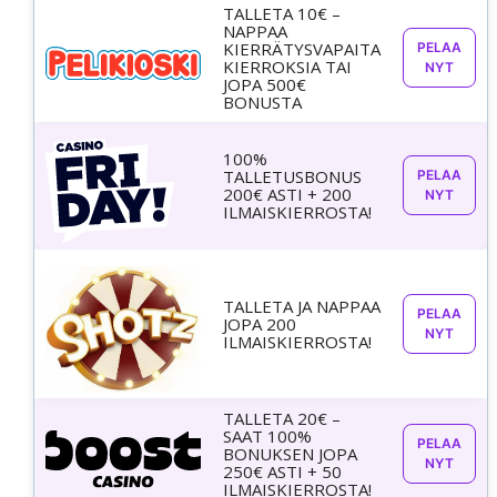
TALLETA 10€ –
NAPPAA
KIERRÄTYSVAPAITA
PELAA
KIERROKSIA TAI
NYT
JOPA 500€
BONUSTA
100%
TALLETUSBONUS
PELAA
200€ ASTI + 200
NYT
ILMAISKIERROSTA!
TALLETA JA NAPPAA
PELAA
JOPA 200
NYT
ILMAISKIERROSTA!
TALLETA 20€ –
SAAT 100%
PELAA
BONUKSEN JOPA
NYT
250€ ASTI + 50
ILMAISKIERROSTA!