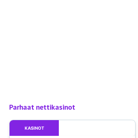
Parhaat nettikasinot
KASINOT