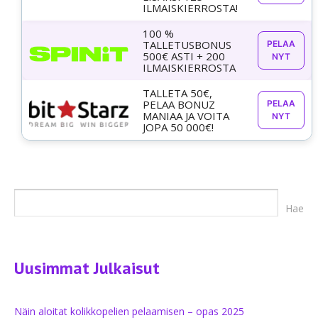
ILMAISKIERROSTA!
100 %
TALLETUSBONUS
PELAA
500€ ASTI + 200
NYT
ILMAISKIERROSTA
TALLETA 50€,
PELAA BONUZ
PELAA
MANIAA JA VOITA
NYT
JOPA 50 000€!
Etsi
Hae
Uusimmat Julkaisut
Näin aloitat kolikkopelien pelaamisen – opas 2025