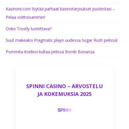
Kasinoni.com löytää parhaat kasinotarjoukset puolestasi –
Pelaa voittoisammin!
Onko Trustly luotettava?
Suut makeaksi Pragmatic playn uudessa Sugar Rush pelissä!
Pommita itsellesi kultaa pelissä Bomb Bonanza
SPINNI CASINO – ARVOSTELU
JA KOKEMUKSIA 2025