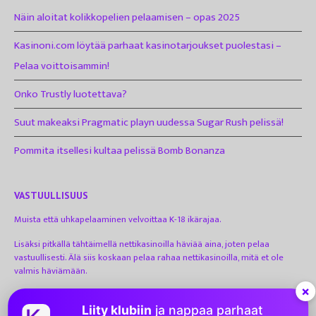
Näin aloitat kolikkopelien pelaamisen – opas 2025
Kasinoni.com löytää parhaat kasinotarjoukset puolestasi –
Pelaa voittoisammin!
Onko Trustly luotettava?
Suut makeaksi Pragmatic playn uudessa Sugar Rush pelissä!
Pommita itsellesi kultaa pelissä Bomb Bonanza
VASTUULLISUUS
Muista että uhkapelaaminen velvoittaa K-18 ikärajaa.
Lisäksi pitkällä tähtäimellä nettikasinoilla häviää aina, joten pelaa
vastuullisesti. Älä siis koskaan pelaa rahaa nettikasinoilla, mitä et ole
valmis häviämään.
×
Jos epäilet että sinulla tai läheiselläsi on uhkapeliongelma ota yhteyttä
Peluuriin
tai soita 0800 100 101.
Liity klubiin
ja nappaa parhaat