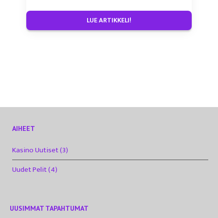
LUE ARTIKKELI!
AIHEET
Kasino Uutiset
(3)
Uudet Pelit
(4)
UUSIMMAT TAPAHTUMAT