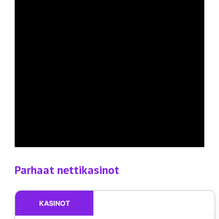
Parhaat nettikasinot
KASINOT