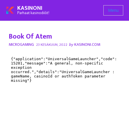
KASINONI
Menu
Parhaat kasinodiilit!
Book Of Atem
MICROGAMING
by
KASINONI.COM
23 KESÄKUUN, 2022