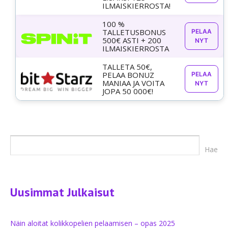
ILMAISKIERROSTA!
100 %
TALLETUSBONUS
PELAA
500€ ASTI + 200
NYT
ILMAISKIERROSTA
TALLETA 50€,
PELAA BONUZ
PELAA
MANIAA JA VOITA
NYT
JOPA 50 000€!
Etsi
Hae
Uusimmat Julkaisut
Näin aloitat kolikkopelien pelaamisen – opas 2025