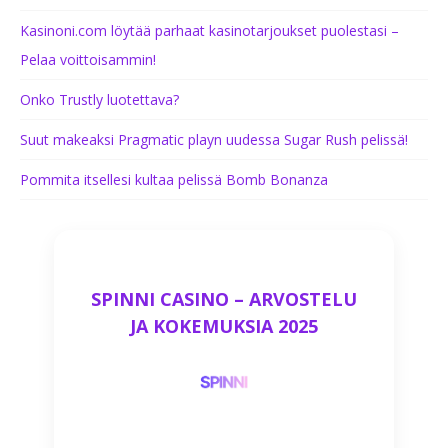
Kasinoni.com löytää parhaat kasinotarjoukset puolestasi –
Pelaa voittoisammin!
Onko Trustly luotettava?
Suut makeaksi Pragmatic playn uudessa Sugar Rush pelissä!
Pommita itsellesi kultaa pelissä Bomb Bonanza
SPINNI CASINO – ARVOSTELU
JA KOKEMUKSIA 2025