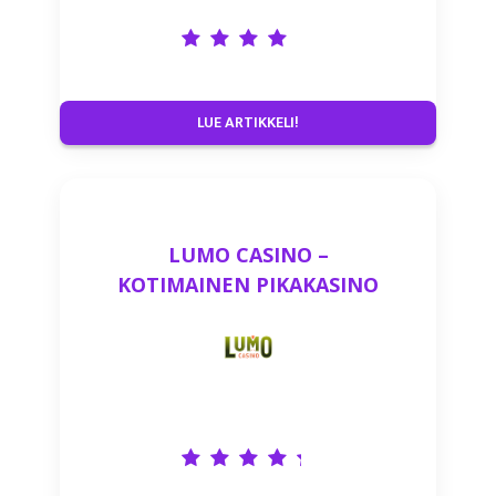
LUE ARTIKKELI!
LUMO CASINO –
KOTIMAINEN PIKAKASINO
ZIMPLER-MAKSUILLA