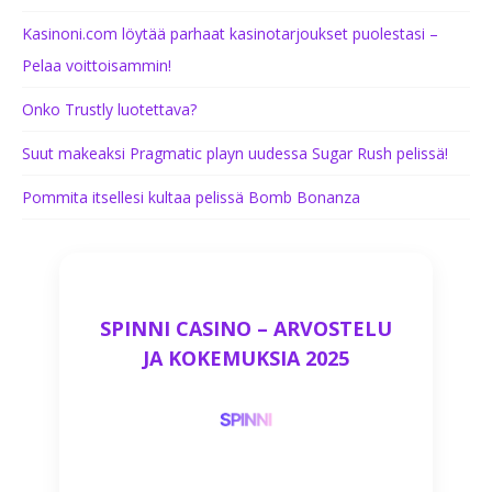
Kasinoni.com löytää parhaat kasinotarjoukset puolestasi –
Pelaa voittoisammin!
Onko Trustly luotettava?
Suut makeaksi Pragmatic playn uudessa Sugar Rush pelissä!
Pommita itsellesi kultaa pelissä Bomb Bonanza
SPINNI CASINO – ARVOSTELU
JA KOKEMUKSIA 2025