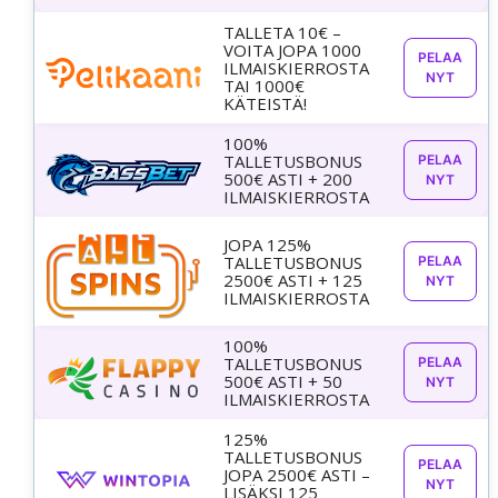
TALLETA 10€ –
VOITA JOPA 1000
PELAA
ILMAISKIERROSTA
NYT
TAI 1000€
KÄTEISTÄ!
100%
TALLETUSBONUS
PELAA
500€ ASTI + 200
NYT
ILMAISKIERROSTA
JOPA 125%
TALLETUSBONUS
PELAA
2500€ ASTI + 125
NYT
ILMAISKIERROSTA
100%
TALLETUSBONUS
PELAA
500€ ASTI + 50
NYT
ILMAISKIERROSTA
125%
TALLETUSBONUS
PELAA
JOPA 2500€ ASTI –
NYT
LISÄKSI 125