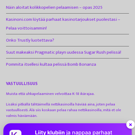
Näin aloitat kolikkopelien pelaamisen – opas 2025
Kasinoni.com löytää parhaat kasinotarjoukset puolestasi –
Pelaa voittoisammin!
Onko Trustly luotettava?
Suut makeaksi Pragmatic playn uudessa Sugar Rush pelissä!
Pommita itsellesi kultaa pelissä Bomb Bonanza
VASTUULLISUUS
Muista että uhkapelaaminen velvoittaa K-18 ikärajaa.
Lisäksi pitkällä tähtäimellä nettikasinoilla häviää aina, joten pelaa
vastuullisesti. Älä siis koskaan pelaa rahaa nettikasinoilla, mitä et ole
valmis häviämään.
×
Jos epäilet että sinulla tai läheiselläsi on uhkapeliongelma ota yhteyttä
Peluuriin
tai soita 0800 100 101.
Liity klubiin
ja nappaa parhaat