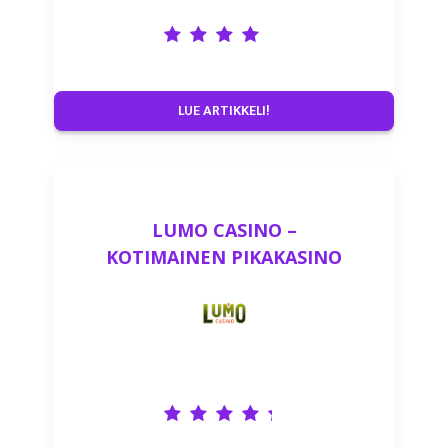
LUE ARTIKKELI!
LUMO CASINO –
KOTIMAINEN PIKAKASINO
ZIMPLER-MAKSUILLA