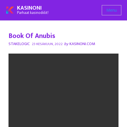
KASINONI
Menu
Parhaat kasinodiilit!
Book Of Anubis
STAKELOGIC
by
KASINONI.COM
23 KESÄKUUN, 2022