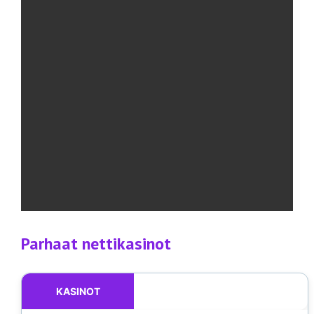
Parhaat nettikasinot
KASINOT