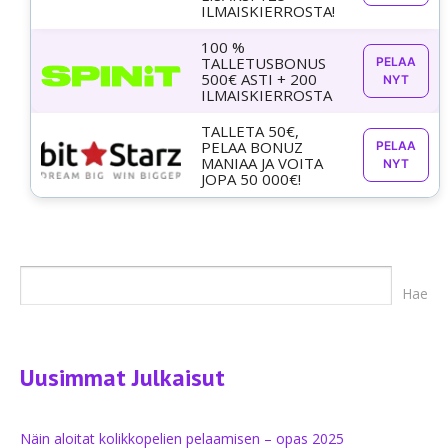
ILMAISKIERROSTA!
100 %
TALLETUSBONUS
PELAA
500€ ASTI + 200
NYT
ILMAISKIERROSTA
TALLETA 50€,
PELAA BONUZ
PELAA
MANIAA JA VOITA
NYT
JOPA 50 000€!
Etsi
Hae
Uusimmat Julkaisut
Näin aloitat kolikkopelien pelaamisen – opas 2025