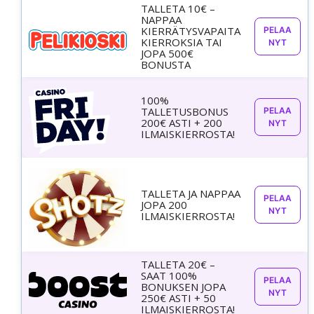
TALLETA 10€ –
NAPPAA
KIERRÄTYSVAPAITA
PELAA
KIERROKSIA TAI
NYT
JOPA 500€
BONUSTA
100%
TALLETUSBONUS
PELAA
200€ ASTI + 200
NYT
ILMAISKIERROSTA!
TALLETA JA NAPPAA
PELAA
JOPA 200
NYT
ILMAISKIERROSTA!
TALLETA 20€ –
SAAT 100%
PELAA
BONUKSEN JOPA
NYT
250€ ASTI + 50
ILMAISKIERROSTA!