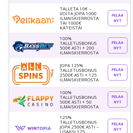
TALLETA 10€ –
VOITA JOPA 1000
PELAA
ILMAISKIERROSTA
NYT
TAI 1000€
KÄTEISTÄ!
100%
TALLETUSBONUS
PELAA
500€ ASTI + 200
NYT
ILMAISKIERROSTA
JOPA 125%
TALLETUSBONUS
PELAA
2500€ ASTI + 125
NYT
ILMAISKIERROSTA
100%
TALLETUSBONUS
PELAA
500€ ASTI + 50
NYT
ILMAISKIERROSTA
125%
TALLETUSBONUS
PELAA
JOPA 2500€ ASTI –
NYT
LISÄKSI 125