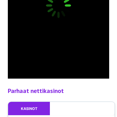
Parhaat nettikasinot
KASINOT