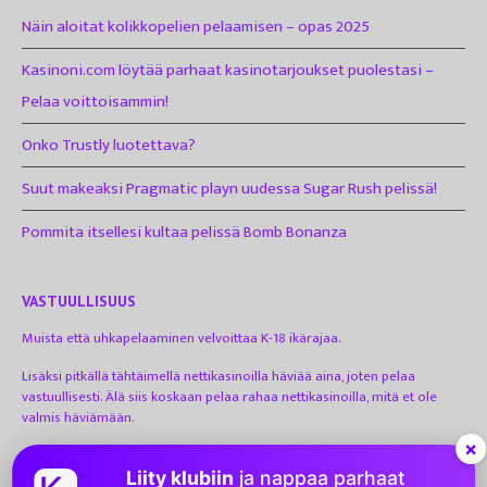
Näin aloitat kolikkopelien pelaamisen – opas 2025
Kasinoni.com löytää parhaat kasinotarjoukset puolestasi –
Pelaa voittoisammin!
Onko Trustly luotettava?
Suut makeaksi Pragmatic playn uudessa Sugar Rush pelissä!
Pommita itsellesi kultaa pelissä Bomb Bonanza
VASTUULLISUUS
Muista että uhkapelaaminen velvoittaa K-18 ikärajaa.
Lisäksi pitkällä tähtäimellä nettikasinoilla häviää aina, joten pelaa
vastuullisesti. Älä siis koskaan pelaa rahaa nettikasinoilla, mitä et ole
valmis häviämään.
×
Jos epäilet että sinulla tai läheiselläsi on uhkapeliongelma ota yhteyttä
Peluuriin
tai soita 0800 100 101.
Liity klubiin
ja nappaa parhaat