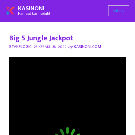
KASINONI
Menu
Parhaat kasinodiilit!
Big 5 Jungle Jackpot
STAKELOGIC
by
KASINONI.COM
23 KESÄKUUN, 2022