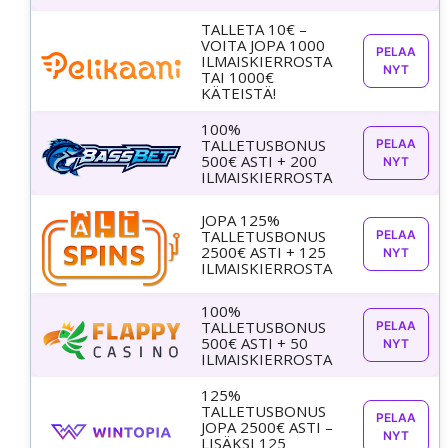
TALLETA 10€ –
VOITA JOPA 1000
PELAA
ILMAISKIERROSTA
NYT
TAI 1000€
KÄTEISTÄ!
100%
TALLETUSBONUS
PELAA
500€ ASTI + 200
NYT
ILMAISKIERROSTA
JOPA 125%
TALLETUSBONUS
PELAA
2500€ ASTI + 125
NYT
ILMAISKIERROSTA
100%
TALLETUSBONUS
PELAA
500€ ASTI + 50
NYT
ILMAISKIERROSTA
125%
TALLETUSBONUS
PELAA
JOPA 2500€ ASTI –
NYT
LISÄKSI 125