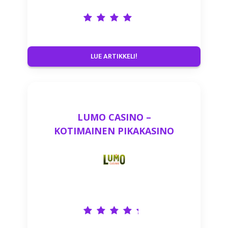
LUE ARTIKKELI!
LUMO CASINO –
KOTIMAINEN PIKAKASINO
ZIMPLER-MAKSUILLA