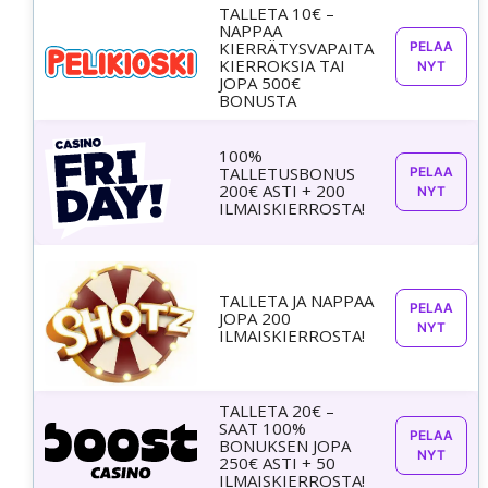
TALLETA 10€ –
NAPPAA
KIERRÄTYSVAPAITA
PELAA
KIERROKSIA TAI
NYT
JOPA 500€
BONUSTA
100%
TALLETUSBONUS
PELAA
200€ ASTI + 200
NYT
ILMAISKIERROSTA!
TALLETA JA NAPPAA
PELAA
JOPA 200
NYT
ILMAISKIERROSTA!
TALLETA 20€ –
SAAT 100%
PELAA
BONUKSEN JOPA
NYT
250€ ASTI + 50
ILMAISKIERROSTA!