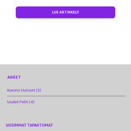
LUE ARTIKKELI!
AIHEET
Kasino Uutiset
(3)
Uudet Pelit
(4)
UUSIMMAT TAPAHTUMAT